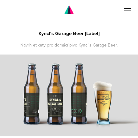
Kyncl's Garage Beer [Label]
Návrh etikety pro domácí pivo Kyncl's Garage Beer.