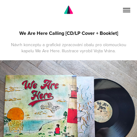
We Are Here Calling [CD/LP Cover + Booklet]
Návrh konceptu a grafické zpracování obalu pro olomouckou
kapelu We Are Here. Illustrace vyrobil Vojta Vrána.