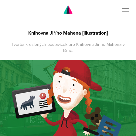
Knihovna Jiřího Mahena [Illustration]
Tvorba kreslených postaviček pro Knihovnu Jiřího Mahena v
Brně.